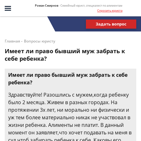
Роман Смирнов
- Семейный юрист, специалист по алиментам
Спросить юриста
Задать вопрос
-
Главная
Вопросы юристу
Имеет ли право бывший муж забрать к
себе ребенка?
Имеет ли право бывший муж забрать к себе
ребенка?
Здравствуйте! Разошлись с мужем,когда ребенку
было 2 месяца. Живем в разных городах. На
протяжении 3х лет, ни морально ни физически и
уж тем более материально никак не участвовал в
жизни ребенка. Алименты не платит. В данный
момент он заявляет,что хочет подавать на меня в
суд,чтоб забирать ребенка к себе. Каковы его