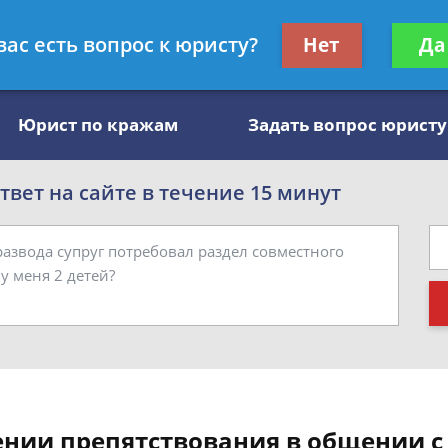
, специалист по алиментам
Получите консул
вас есть вопрос к юристу?
Нет
Да
бес
Юрист по кражам
Задать вопрос юристу
вет на сайте в течение 15 минут
ении препятствования в общении с