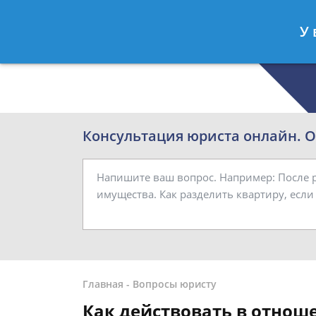
Роман Смирнов
- Семейный юрист
У 
Спросить юриста
Консультация юриста онлайн. От
Главная
-
Вопросы юристу
Как действовать в отнош