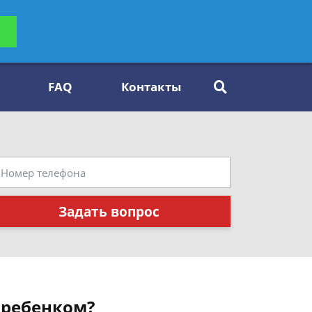
ьтацию
Задать вопрос
платно
FAQ
Контакты
Задать вопрос
 ребенком?