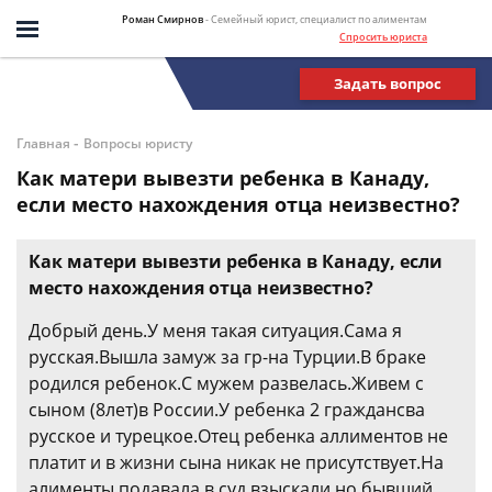
Роман Смирнов
- Семейный юрист, специалист по алиментам
Спросить юриста
Задать вопрос
-
Главная
Вопросы юристу
Как матери вывезти ребенка в Канаду,
если место нахождения отца неизвестно?
Как матери вывезти ребенка в Канаду, если
место нахождения отца неизвестно?
Добрый день.У меня такая ситуация.Сама я
русская.Вышла замуж за гр-на Турции.В браке
родился ребенок.С мужем развелась.Живем с
сыном (8лет)в России.У ребенка 2 граждансва
русское и турецкое.Отец ребенка аллиментов не
платит и в жизни сына никак не присутствует.На
алименты подавала в суд,взыскали,но бывший