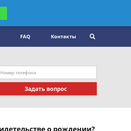
ьтацию
Задать вопрос
платно
FAQ
Контакты
Задать вопрос
видетельстве о рождении?