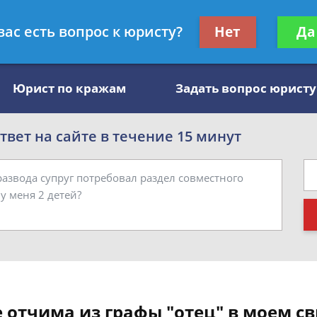
, специалист по алиментам
Получите консул
вас есть вопрос к юристу?
Нет
Да
бес
Юрист по кражам
Задать вопрос юристу
вет на сайте в течение 15 минут
 отчима из графы "отец" в моем с