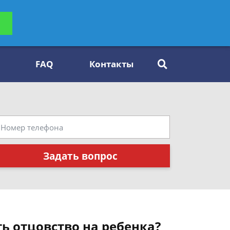
ьтацию
Задать вопрос
платно
FAQ
Контакты
Задать вопрос
ь отцовство на ребенка?