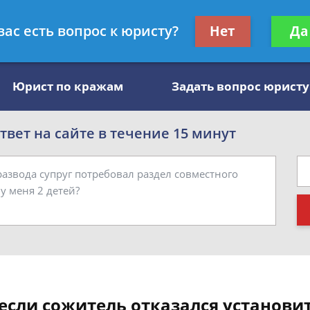
, специалист по алиментам
Получите консул
вас есть вопрос к юристу?
Нет
Да
бес
Юрист по кражам
Задать вопрос юристу
вет на сайте в течение 15 минут
если сожитель отказался установит