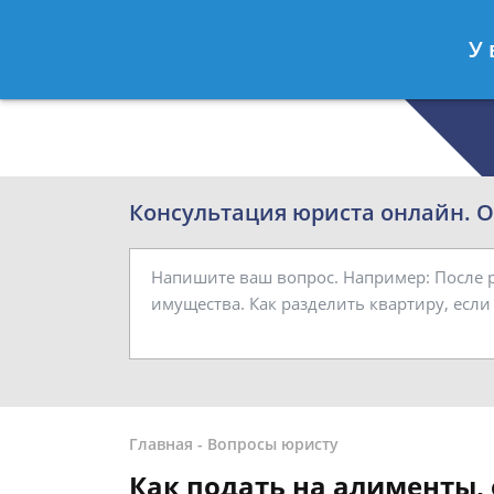
Роман Смирнов
- Семейный юрист
У 
Спросить юриста
Консультация юриста онлайн. От
Главная
-
Вопросы юристу
Как подать на алименты, 