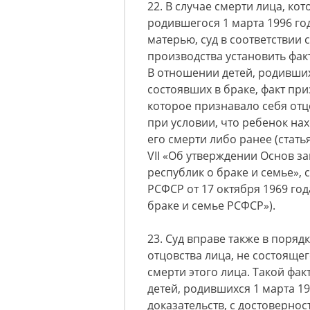
22. В случае смерти лица, ко
родившегося 1 марта 1996 год
матерью, суд в соответствии 
производства установить фак
В отношении детей, родившихс
состоявших в браке, факт при
которое признавало себя отц
при условии, что ребенок на
его смерти либо ранее (статья
VII «Об утверждении Основ з
республик о браке и семье», 
РСФСР от 17 октября 1969 год
браке и семье РСФСР»).
23. Суд вправе также в поряд
отцовства лица, не состоящег
смерти этого лица. Такой фа
детей, родившихся 1 марта 19
доказательств, с достоверн