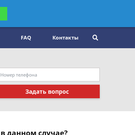
ьтацию
Задать вопрос
платно
FAQ
Контакты
Задать вопрос
 в данном случае?