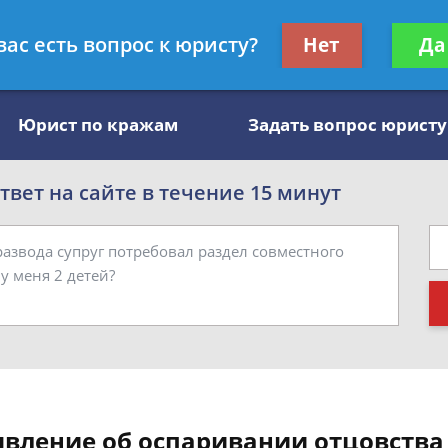
, специалист по алиментам
Получите консул
вас есть вопрос к юристу?
Нет
Да
бес
Юрист по кражам
Задать вопрос юристу
вет на сайте в течение 15 минут
явление об оспаривании отцовства