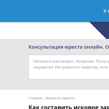
Роман Смирнов
- Семейный юрист
У 
Спросить юриста
Консультация юриста онлайн. От
Главная
-
Вопросы юристу
Как составить исковое за