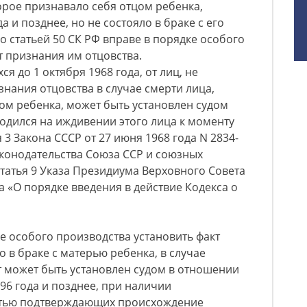
торое признавало себя отцом ребенка,
а и позднее, но не состояло в браке с его
со статьей 50 СК РФ вправе в порядке особого
т признания им отцовства.
я до 1 октября 1968 года, от лиц, не
знания отцовства в случае смерти лица,
ом ребенка, может быть установлен судом
ходился на иждивении этого лица к моменту
 3 Закона СССР от 27 июня 1968 года N 2834-
аконодательства Союза ССР и союзных
статья 9 Указа Президиума Верховного Совета
а «О порядке введения в действие Кодекса о
ке особого производства установить факт
о в браке с матерью ребенка, в случае
кт может быть установлен судом в отношении
96 года и позднее, при наличии
остью подтверждающих происхождение