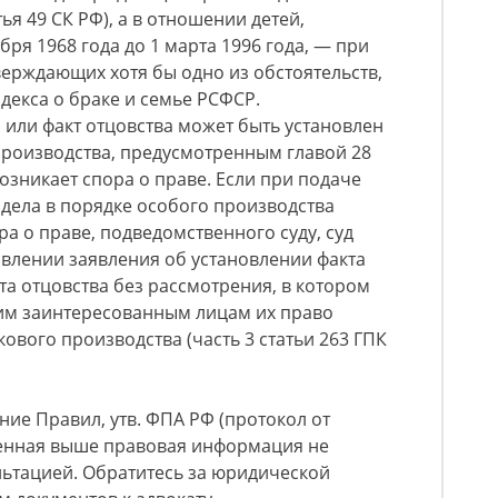
ья 49 СК РФ), а в отношении детей,
бря 1968 года до 1 марта 1996 года, — при
верждающих хотя бы одно из обстоятельств,
декса о браке и семье РСФСР.
а или факт отцовства может быть установлен
производства, предусмотренным главой 28
возникает спора о праве. Если при подаче
дела в порядке особого производства
а о праве, подведомственного суду, суд
влении заявления об установлении факта
та отцовства без рассмотрения, в котором
гим заинтересованным лицам их право
ового производства (часть 3 статьи 263 ГПК
ие Правил, утв. ФПА РФ (протокол от
вленная выше правовая информация не
льтацией. Обратитесь за юридической