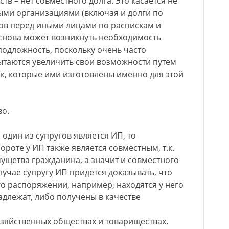
тв – нет совместного долга. Это касается не
ыми организациями (включая и долги по
гов перед иными лицами по распискам и
, снова может возникнуть необходимость
подложность, поскольку очень часто
ытаются увеличить свои возможности путем
к, которые ими изготовлены именно для этой
во.
 один из супругов является ИП, то
роте у ИП также является совместным, т.к.
мущетва гражданина, а значит и совместного
лучае супругу ИП придется доказывать, что
го распоряжении, например, находятся у него
адлежат, либо получены в качестве
озяйственных обществах и товариществах.