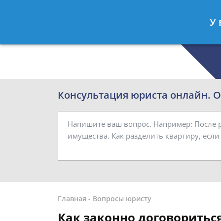
Роман Смирнов
- Семейный юрист
У 
Спросить юриста
Консультация юриста онлайн. От
Главная
-
Вопросы юристу
Как законно договоритьс