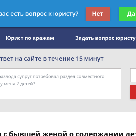
, специалист по алиментам
Получите консул
вас есть вопрос к юристу?
Нет
Да
бес
Юрист по кражам
Задать вопрос юристу
вет на сайте в течение 15 минут
я с бывшей женой о содержании де