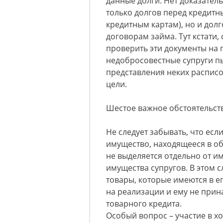
данные долги. Нет доказательс
только долгов перед кредитн
кредитным картам), но и дол
договорам займа. Тут кстати
проверить эти документы на 
недобросовестные супруги п
представления неких расписо
цели.
Шестое важное обстоятельст
Не следует забывать, что если
имущество, находящееся в обо
не выделяется отдельно от и
имущества супругов. В этом с
товары, которые имеются в е
на реализации и ему не прин
товарного кредита.
Особый вопрос – участие в х