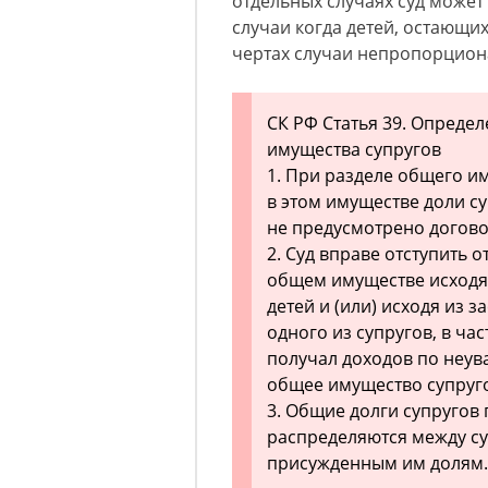
отдельных случаях суд может 
случаи когда детей, остающих
чертах случаи непропорциона
СК РФ Статья 39. Опреде
имущества супругов
1. При разделе общего и
в этом имуществе доли с
не предусмотрено догов
2. Суд вправе отступить о
общем имуществе исходя
детей и (или) исходя из
одного из супругов, в час
получал доходов по неу
общее имущество супруго
3. Общие долги супругов
распределяются между с
присужденным им долям.