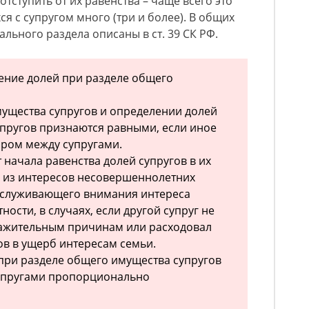
отступить от их равенства – чаще всего это
ся с супругом много (три и более). В общих
льного раздела описаны в ст. 39 СК РФ.
ление долей при разделе общего
мущества супругов и определении долей
упругов признаются равными, если иное
ором между супругами.
т начала равенства долей супругов в их
 из интересов несовершеннолетних
 заслуживающего внимания интереса
тности, в случаях, если другой супруг не
важительным причинам или расходовал
в в ущерб интересам семьи.
 при разделе общего имущества супругов
упругами пропорционально