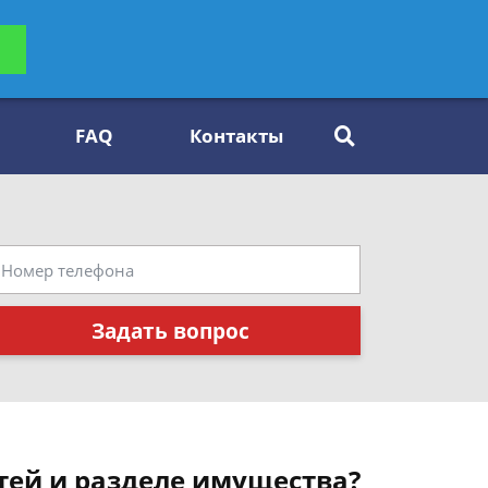
ьтацию
Задать вопрос
платно
FAQ
Контакты
Задать вопрос
тей и разделе имущества?