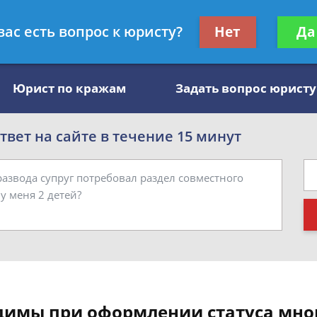
, специалист по алиментам
Получите консул
вас есть вопрос к юристу?
Нет
Да
бес
Юрист по кражам
Задать вопрос юристу
вет на сайте в течение 15 минут
димы при оформлении статуса мно