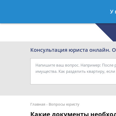
Роман Смирнов
- Семейный юрист
У 
Спросить юриста
Консультация юриста онлайн. От
Главная
-
Вопросы юристу
Какие документы необхо