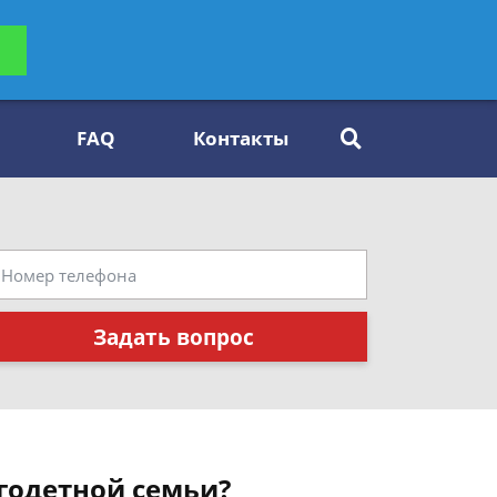
ьтацию
Задать вопрос
платно
FAQ
Контакты
Задать вопрос
годетной семьи?