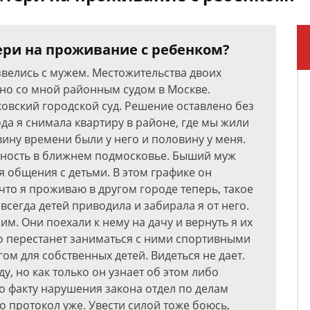
ери на проживание с ребенком?
азвелись с мужем. Местожительства двоих
но со мной районным судом в Москве.
вский городской суд. Решение оставлено без
ода я снимала квартиру в районе, где мы жили
ину времени были у него и половину у меня.
енность в ближнем подмосковье. Быший муж
мя общения с детьми. В этом графике он
 что я проживаю в другом городе теперь, такое
сегда детей приводила и забирала я от него.
ним. Они поехали к нему на дачу и вернуть я их
то перестанет заниматься с ними спортивными
ом для собственных детей. Видеться не дает.
у, но как только он узнает об этом либо
 По факту нарушения закона отдел по делам
 протокол уже. Увести силой тоже боюсь,