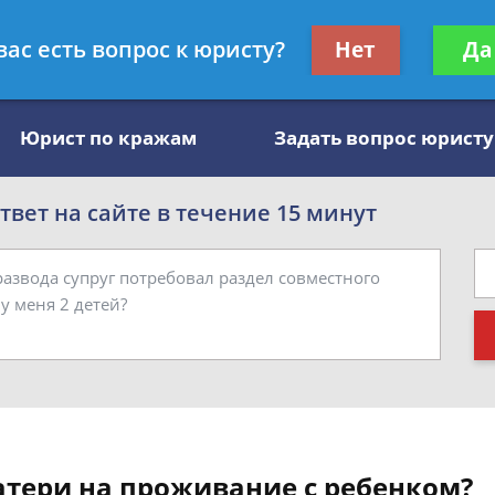
, специалист по алиментам
Получите консул
вас есть вопрос к юристу?
Нет
Да
бес
Юрист по кражам
Задать вопрос юристу
вет на сайте в течение 15 минут
атери на проживание с ребенком?