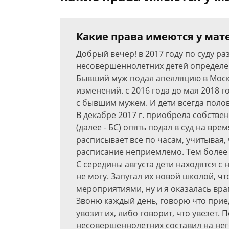
Какие права имеются у мат
Добрый вечер! в 2017 году по суду р
несовершеннолетних детей определе
Бывший муж подал апелляцию в Моско
изменений. с 2016 года до мая 2018 г
с бывшим мужем. И дети всегда полов
В декабре 2017 г. приобрела собств
(далее - БС) опять подал в суд на вре
расписывает все по часам, учитывая,
расписание неприемлемо. Тем более в
С середины августа дети находятся с 
не могу. Запугал их новой школой, ч
мероприятиями, ну и я оказалась враг
Звоню каждый день, говорю что приед
увозит их, либо говорит, что увезет.
несовершеннолетних составил на него