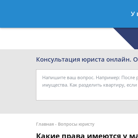
Роман Смирнов
- Семейный юрист
У 
Спросить юриста
Консультация юриста онлайн. От
Главная
-
Вопросы юристу
Какие права имеются у м