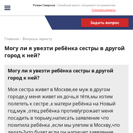
Роман Смирнов
- Семейный юрист, специалист по алиментам
Спросить юриста
Задать вопрос
-
Главная
Вопросы юристу
Могу ли я увезти ребёнка сестры в другой
город к ней?
Могу ли я увезти ребёнка сестры в другой
город к ней?
Моя сестра живет в Москве,ее муж в другом
городе,у меня живет их дочь,я тётя,мы хотим
полететь к сестре ,к матери ребёнка на Новый
год,муж ,отец ребёнка против!угрожает меня
посадить в тюрьму,написать заявление что
похитила ребёнка ,если мы улетим в Москву,что
делать?что будет если он напишет заявление