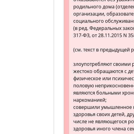
родильного дома (отделе
организации, образоват
социального обслуживани
(в ред. Федеральных закон
317-ФЗ, от 28.11.2015 N 35
(см. текст в предыдущей 
злоупотребляют своими 
жестоко обращаются с де
физическое или психичес
половую неприкосновенн
являются больными хрон
наркоманией;
совершили умышленное п
здоровья своих детей, дру
числе не являющегося ро
здоровья иного члена се