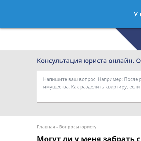
Роман Смирнов
- Семейный юрист
У 
Спросить юриста
Консультация юриста онлайн. От
Главная
-
Вопросы юристу
Могут ли у меня забрать 