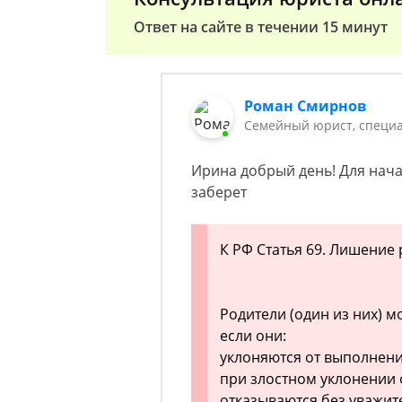
Ответ на сайте в течении 15 минут
Роман Смирнов
Семейный юрист, специа
Ирина добрый день! Для начал
заберет
К РФ Статья 69. Лишение
Родители (один из них) м
если они:
уклоняются от выполнени
при злостном уклонении 
отказываются без уважит