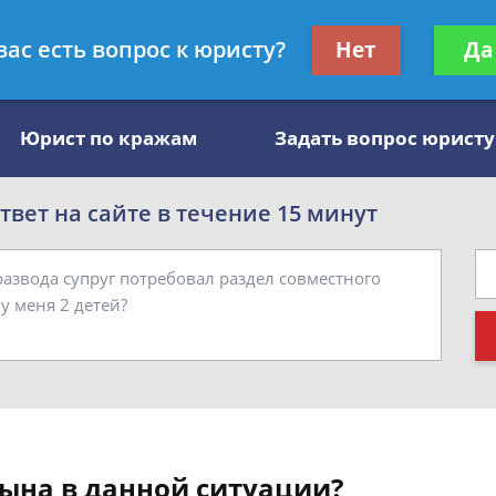
, специалист по алиментам
Получите консул
вас есть вопрос к юристу?
Нет
Да
бес
Юрист по кражам
Задать вопрос юристу
вет на сайте в течение 15 минут
сына в данной ситуации?