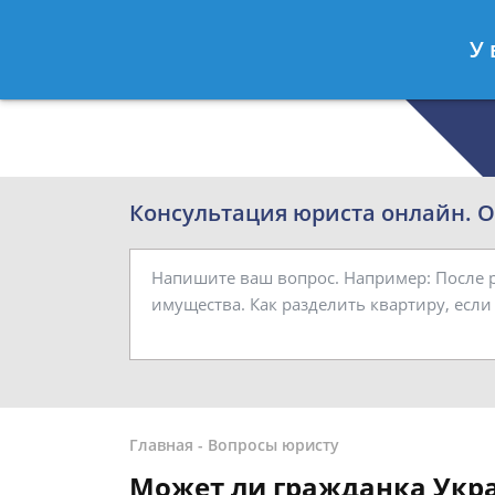
Роман Смирнов
- Семейный юрист
У 
Спросить юриста
Консультация юриста онлайн. От
Главная
-
Вопросы юристу
Может ли гражданка Укра