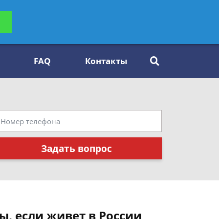
ьтацию
Задать вопрос
платно
FAQ
Контакты
Задать вопрос
, если живет в России