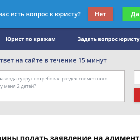
, специалист по алиментам
Получите консул
вас есть вопрос к юристу?
Нет
Да
бес
Юрист по кражам
Задать вопрос юристу
вет на сайте в течение 15 минут
ины подать заявление на алименты