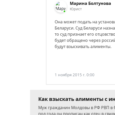
Марина Болтунова
Юрист
Она может подать на установ
Беларуси. Суд Беларуси назнач
то суд признает его отцовст
будет обращено через россий
будут взыскивать алименты.
1 ноября 2015 г. 0:00
Как взыскать алименты с и
Муж гражданин Молдовы в РФ РВП в б
пол года он прописан как отец в свид