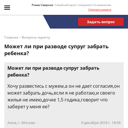
Роман Смирнов
- Семейный юрист, специалист по алиментам
Спросить юриста
Задать вопрос
-
Главная
Вопросы юристу
Может ли при разводе супруг забрать
ребенка?
Может ли при разводе супруг забрать
ребенка?
Хочу развестись с мужем,а он не дает согласия,он
может забрать дочь,если я не работаю,и своего
жилья не имею,дочке 1,5 годика,говорит что
заберет у меня ее?
Анна, г. Москва
9 декабря 2018 г. 18:56