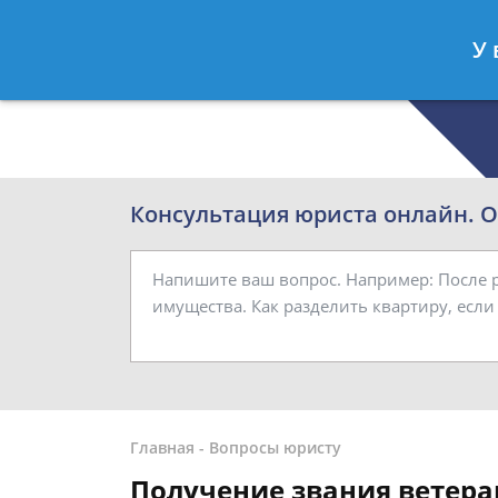
Роман Смирнов
- Семейный юрист
У 
Спросить юриста
Консультация юриста онлайн. От
Главная
-
Вопросы юристу
Получение звания ветеран