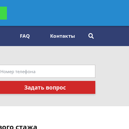
ьтацию
Задать вопрос
платно
FAQ
Контакты
Задать вопрос
вого стажа