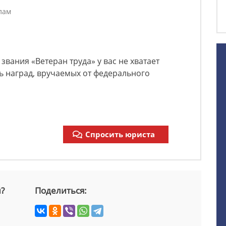
в
лам
вания «Ветеран труда» у вас не хватает
ть наград, вручаемых от федерального
Спросить юриста
й?
Поделиться: