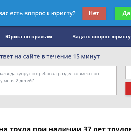
, специалист по алиментам
Получите консул
вас есть вопрос к юристу?
Нет
Да
бес
Юрист по кражам
Задать вопрос юристу
вет на сайте в течение 15 минут
а труда при наличии 37 лет трудо