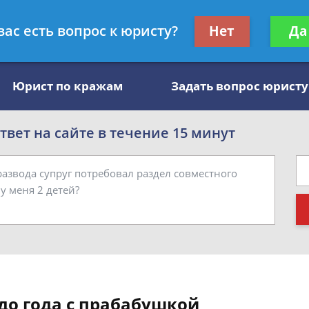
, специалист по алиментам
Получите консул
вас есть вопрос к юристу?
Нет
Да
бес
Юрист по кражам
Задать вопрос юристу
вет на сайте в течение 15 минут
до года с прабабушкой