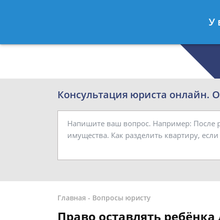
Роман Смирнов
- Семейный юрист
У 
Спросить юриста
Консультация юриста онлайн. От
Главная
-
Вопросы юристу
Право оставлять ребёнка 