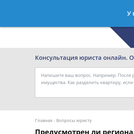
Роман Смирнов
- Семейный юрист
У 
Спросить юриста
Консультация юриста онлайн. От
Главная
-
Вопросы юристу
Предусмотрен ли региона