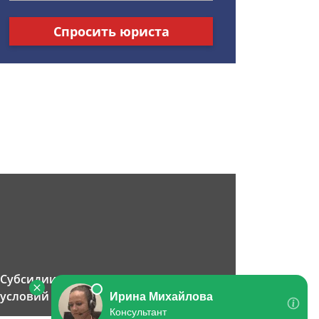
Спросить юриста
Субсидии на улучшение жилищных
условий многодетным семьям