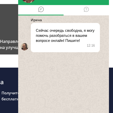
Направление материнского капитала
на улучшение жилищных условий
та
Получите консультацию
бесплатно