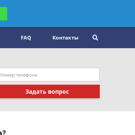
ьтацию
Задать вопрос
платно
FAQ
Контакты
Задать вопрос
а?