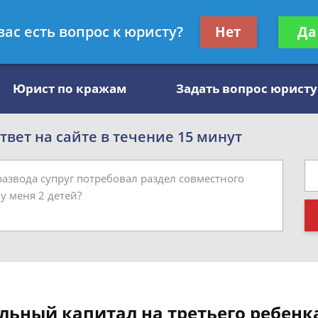
, специалист по алиментам
Получите консул
вас есть вопрос к юристу?
Нет
Да
бес
Юрист по кражам
Задать вопрос юристу
вет на сайте в течение 15 минут
льный капитал на третьего ребенк